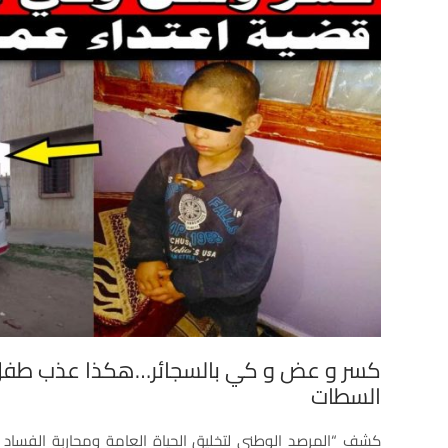
كسر و عض و كي بالسجائر…هكذا عذب طفل ص
السطات
كشف “المرصد الوطني لتخليق الحياة العامة ومحاربة الفساد 