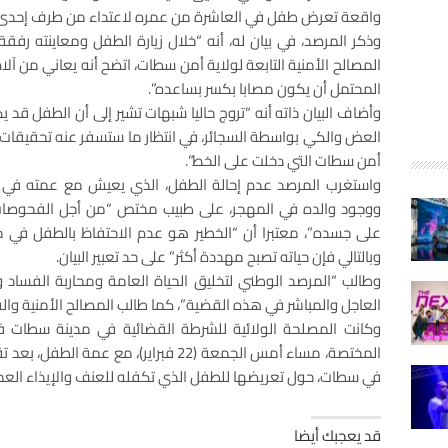
واقعة تعرض طفل في العاشرة من عمره لاعتداء من طرف إحدى ق
وذكر المرصد، في بيان له، أنه “خلال زيارة الطفل ومعاينته رف
المصالح الأمنية التابعة لولاية أمن سطات، اتضح أنه يعاني من
المحتمل أن يكون مصابا بكسر بساعده”.
وأضاف البيان ذاته أنه “تروج حاليا شبهات تشير إلى أن الطفل ق
العض والكي بواسطة السجائر، في انتظار ما ستسفر عنه تحقيقات ا
أمن سطات التي دخلت على الخط”.
واستغرب المرصد عدم إحالة الطفل، الذي يعيش مع عمته في 
ووجود والده في المهجر، على طبيب مختص “من أجل الفحوصات و
على جسده”، معتبرا أن “الخطير هو عدم الاحتفاظ بالطفل في م
وبالتالي فإن حياته تصبح مهددة أكثر” على حد تعبير البيان.
وطالب “المرصد الوطني لتخليق الحياة العامة ومحاربة الفساد وحم
العاجل والمباشر في هذه القضية”، كما طالب المصالح الأمنية وال
وكانت المصلحة الولائية للشرطة القضائية في مدينة سطات فتح
المختصة، مساء أمس الجمعة (22 فبراير)، م
في سطات، حول تعريضها للطفل الذي تكفله للعنف والإيذاء الع
قد يعجبك أيضا