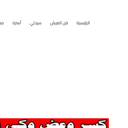
الرئيسية
فن العيش
سيدتي
أسرة
مط