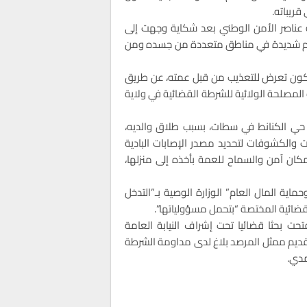
ريباته.
قة عناصر الأمن الوطني بعد شكاية وجهت إلى
 آلام شديدة في مناطق متعددة من جسده ومن
د يكون تعرض للتعذيب من قبل عمته، عن طريق
لمصلحة الولائية للشرطة القضائية في ولاية
حي الكنانط في سطات، بسبب طلاق والديه،
الكشوفات لتحديد مصدر الإصابات البادية
كان آمن والسماح للعمة بأخذه إلى منزلها،
اية المال العام” الوزارة الوصية بـ”التدخل
قضائية المختصة “بتحمل مسؤولياتها”.
ت بحثا قضائيا تحت إشراف النيابة العامة
ع عمة الطفل، بعد تقديم ممثل المرصد بلاغ لدى مداومة الشرطة
مدي.