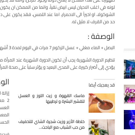
لونه في اغلب الاحيان ليس ابيض نقياً، وانما من الممكن ان يكون ص
الشوكولا، او اخيراً الى الاحمرار، اما عند اللمس، فقد يكون على 
حد من القرف لا مثيل له.
الوصفة :
البصل + الماء مغلي + عسل الزكوم 7 مرات في اليوم لمدة 3 أشهر
تنظيم الدورة الشهرية يجب أن تكون الدورة الشهرية عند المرأة م
يؤدي إلى أضرار كبيرة على المدى البعيد و يؤثر سلباً على صحة المرأ
الو
قد يعجبك أيضا
إزالة 
ماسك القهوة و زيت اللوز و العسل
2 م
لتقشير البشرة و ترطيبها
العسل 7 المرات في
المع
خلطة الأزير وزيت شجرة الشاي للتخفيف
الحس
من حب الشباب مع الباحث…
فيديو