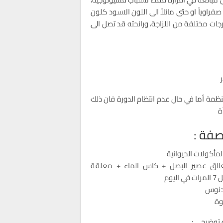
فراوياً او حتى مائلاً الى اللون الاسود كلون
درجات مختلفة من اللزاجة، ورائحته قد تصل الى
نظمة أما في حال عدم انتظام الدورة فان ذلك
ة
صفة :
المأكولات الحيوانية
عالق عصير البصل + كاس الماء + معلقة
 اليوم
دنوس
وة
 توضيحي :