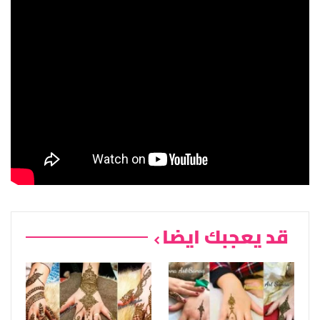
قد يعجبك ايضا