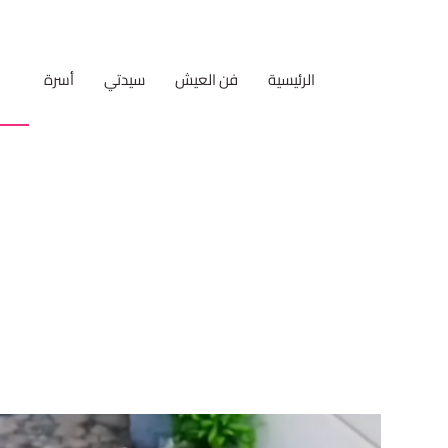
الرئيسية
فن العيش
سيدتي
أسرة
مط