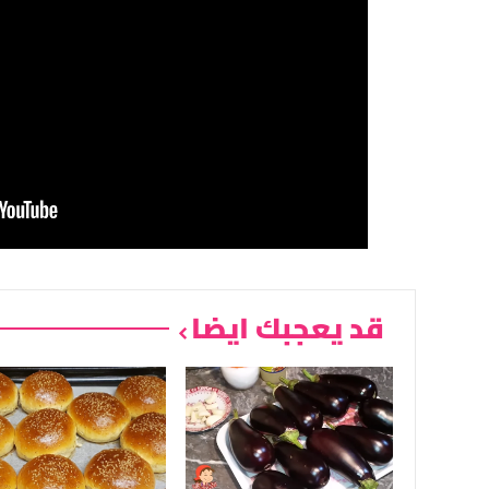
قد يعجبك ايضا