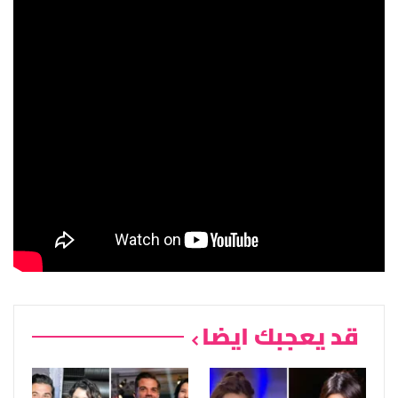
قد يعجبك ايضا