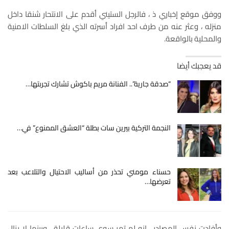
ووفق موقع إخباري ذ ، فالرجل الستيني أقدم على الانتحار شنقا داخل
منزله ، وعثر عنه من طرف احد افراد أسرته الذي بلغ السلطات الامنية
والمحلية بالواقعة.
قد يعجبك أيضا
“صدقة جارية”.. الفنانة مريم باكوش تشارك تجربتها…
النجمة التركية بيرين سات بطلة “العشق الممنوع” في…
حسناء مومني تحذر من أساليب الاحتيال والتلاعب بعد
تعرضها…
وأفادت نفس المصادر ، انه لم تمر سوى ساعات قليلة ، وبينما لا يزال