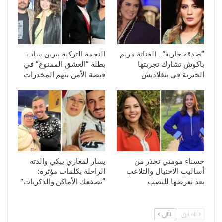
“صدقة جارية”.. الفنانة مريم
النجمة التركية بيرين سات
باكوش تشارك تجربتها
بطلة “العشق الممنوع” في
الخيرية في بنغلاديش
قبضة الأمن بتهم المخدرات
حسناء مومني تحذر من
يسار لمغاري يبكي والدته
أساليب الاحتيال والتلاعب
الراحلة بكلمات مؤثرة:
بعد تعرضها للنصب
“تصفعك الأماكن والذكريات”
السابق
التالي