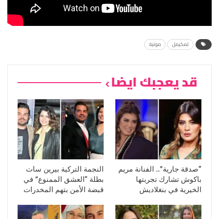
لمكيمل
مونية
قد يعجبك ايضا
“صدقة جارية”.. الفنانة مريم
النجمة التركية بيرين سات
باكوش تشارك تجربتها
بطلة “العشق الممنوع” في
الخيرية في بنغلاديش
قبضة الأمن بتهم المخدرات