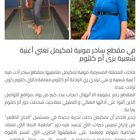
في مقطع ساخر مونية لمكيمل تغني أغنية
شعبية بزي أم كلثوم
فاجات الممثلة المسرحية مونية لمكيمل متابعيها بمقطع ساخر أدت فيه
أغنية شعبية و هي ترتدي زي الراحلة أم كلثوم،معلقة:خالتي كلتوم كون
تزادت عندنا.
المقطع رغم عفويته الا أنهنال اعجاب عدد كبير من رواد مواقع التواصل
الذين أثنوا على أدائها الغنائي و التمثيلي معا،حيث شخصت دور أم كلثوم
ببراعة.
جدير بالذكر أن لمكيمل دخلت تجربة جديدة في مسلسل “الحاج الطاهر”
من إخراج لميس خيرات، التي تجسد فيه دور “فاطمة الابنة التي تمتلك
شخصية مهتزة، وتعتمد على شقيقيتها الكبرى، التي تتسم بالقوة
والسلطوية، بخلافها و يشاركها في العمل كل من كمال الكاظيمي،