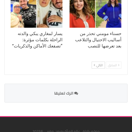
حسناء مومني تحذر من
يسار لمغاري يبكي والدته
أساليب الاحتيال والتلاعب
الراحلة بكلمات مؤثرة:
بعد تعرضها للنصب
“تصفعك الأماكن والذكريات”
السابق
التالي
اترك تعليقا
موقع يالالة . عالم المرأة بعيون مغربي ©2025