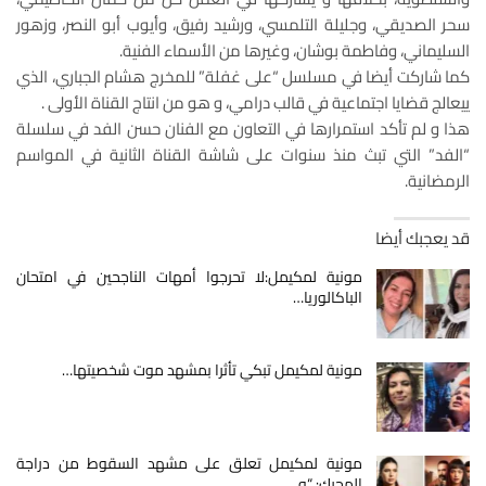
سحر الصديقي، وجليلة التلمسي، ورشيد رفيق، وأيوب أبو النصر، وزهور
السليماني، وفاطمة بوشان، وغيرها من الأسماء الفنية.
كما شاركت أيضا في مسلسل “على غفلة” للمخرج هشام الجباري، الذي
ييعالج قضايا اجتماعية في قالب درامي، و هو من انتاج القناة الأولى .
هذا و لم تأكد استمرارها في التعاون مع الفنان حسن الفد في سلسلة
“الفد” التي تبث منذ سنوات على شاشة القناة الثانية في المواسم
الرمضانية.
قد يعجبك أيضا
مونية لمكيمل:لا تحرجوا أمهات الناجحين في امتحان
الباكالوريا…
مونية لمكيمل تبكي تأثرا بمشهد موت شخصيتها…
مونية لمكيمل تعلق على مشهد السقوط من دراجة
المحرك: “و…