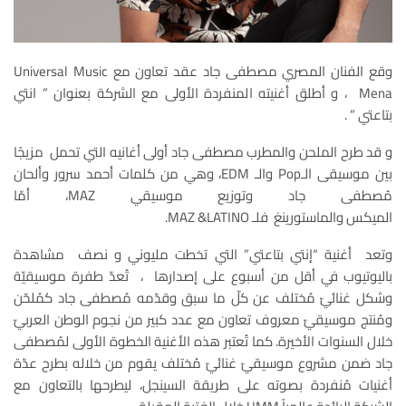
وقع الفنان المصري مصطفى جاد عقد تعاون مع Universal Music
Mena ، و أطلق أغنيته المنفردة الأولى مع الشركة بعنوان ” انتي
بتاعتي ” .
و قد طرح الملحن والمطرب مصطفى جاد أولى أغانيه التي تحمل مزيجًا
بين موسيقى الـPop والـ EDM، وهي من كلمات أحمد سرور وألحان
مُصطفى جاد وتوزيع موسيقي MAZ، أمّا
الميكس والماستورينغ فلـ MAZ &LATINO.
وتعد أغنية “إنتي بتاعتي” التي تخطت مليوني و نصف مشاهدة
باليوتيوب في أقل من أسبوع على إصدارها ، تُعدّ طفرة موسيقيّة
وشكل غنائيّ مُختلف عن كلّ ما سبق وقدّمه مُصطفى جاد كمُلحّن
ومُنتج موسيقيّ معروف تعاون مع عدد كبير من نجوم الوطن العربيّ
خلال السنوات الأخيرة. كما تُعتبر هذه الأغنية الخطوة الأولى لمُصطفى
جاد ضمن مشروع موسيقيّ غنائيّ مُختلف يقوم من خلاله بطرح عدّة
أغنيات مُنفردة بصوته على طريقة السينجل، ليطرحها بالتعاون مع