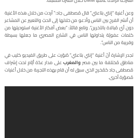
الشركة الرائدة عالمياً UMM خلال الفترة المقبلة.
وعن أغنية “إنتي بتاعتي” قال مُصطفى جاد:” أردت من خلال هذه الأغنية
أن أنشر الفرح بين الناس وأدعو من خلالها إلى الحبّ والتعبير عن المشاعر
دون أيّ مُبالاة بالآخرين”. وتابع قائلاً: ”بعض أفكار الأغنية استوحيتها من
كلمات عفويّة يتداولها الناس في الشارع المصريّ ما جعلها بسيطة
وقريبة من الناس”.
تجدر الإشارة أنّ أغنية “إنتي بتاعتي” صُوّرت على طريق الفيديو كليب في
مناطق مُختلفة ما بين مصر
والمغرب
على مدار عدّة أيّام تحت إشراف
مُصطفى جاد كمُخرج الذي سبق له أن قام بهذه التجربة من خلال أغنيات
مُصوّرة أخرى.