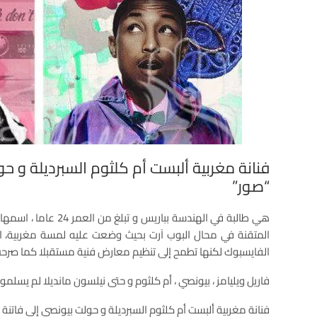
فنانة مغربية ألبست أم كلثوم السبرديلة و حو
“صور”
هي طالبة في الهندسة بباري
المتقنة في محال البوب اَرت بحيث وضعت عليه لمسة مغربية،
الفايسبوك لكنها تطمح إلى تنظيم معارض فنية مستقبلا كما صرحت
فاريل ويليامز ، بيونصي ، أم كلثوم و حتى نيلسون مانديلا لم يسلمو
فنانة مغربية ألبست أم كلثوم السبرديلة و حولت بيونصي إلى فاتنة 