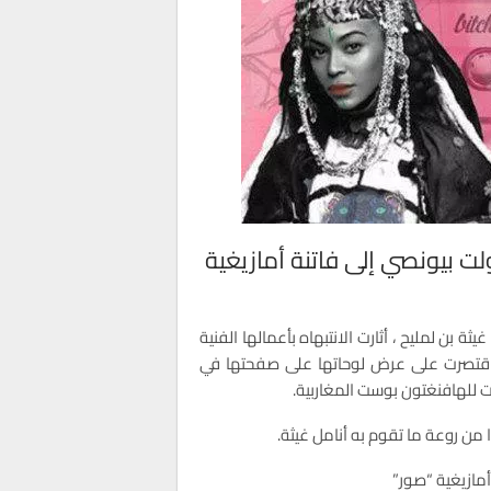
لت بيونصي إلى فاتنة أمازيغية
س و تبلغ من العمر 24 عاما ، اسمها غيثة بن لمليح ، أثارت الانتبهاه بأعمالها الفنية
 اقتصرت على عرض لوحاتها على صفحتها في
 للهافنغتون بوست المغاربية.
ا من روعة ما تقوم به أنامل غيثة.
أمازيغية “صور”