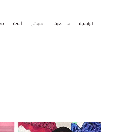
الرئيسية
فن العيش
سيدتي
أسرة
مط