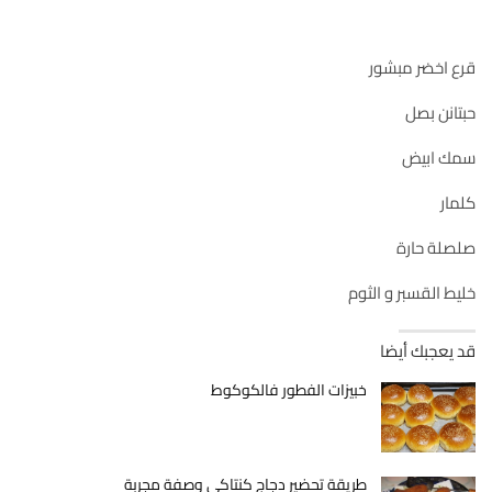
قرع اخضر مبشور
حبتانن بصل
سمك ابيض
كلمار
صلصلة حارة
خليط القسبر و الثوم
قد يعجبك أيضا
خبيزات الفطور فالكوكوط
طريقة تحضير دجاج كنتاكي وصفة مجربة