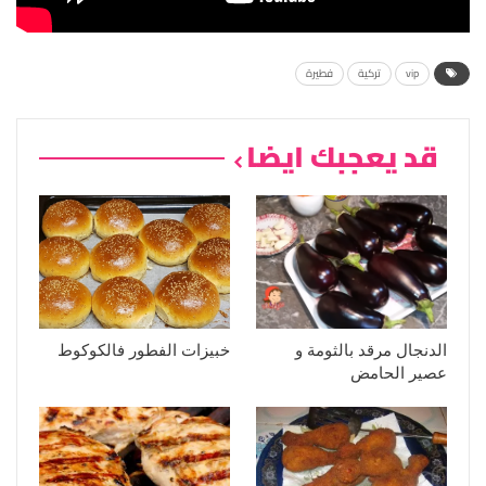
vip
تركية
فطيرة
قد يعجبك ايضا
الدنجال مرقد بالثومة و
خبيزات الفطور فالكوكوط
عصير الحامض