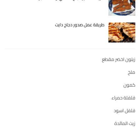
طريقة عمل صدور دجاج دايت
زيتون اخضر مقطع
ملخ
كمون
فلفلة حمراء
فلفل اسود
زيت المائدة