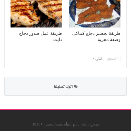
طريقة تحضير دجاج كنتاكي
طريقة عمل صدور دجاج
وصفة مجربة
دايت
السابق
التالي
اترك تعليقا
موقع يالالة . عالم المرأة بعيون مغربي ©2025