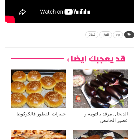
vip
البيتزا
فطائر
قد يعجبك ايضا
الدنجال مرقد بالثومة و
خبيزات الفطور فالكوكوط
عصير الحامض