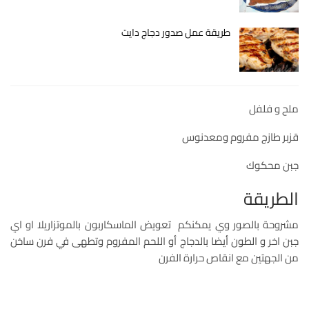
طريقة عمل صدور دجاج دايت
ملح و فلفل
قزبر طازج مفروم ومعدنوس
جبن محكوك
الطريقة
مشروحة بالصور وي يمكنكم تعويض الماسكاربون بالموتزاريلا او اي
جبن اخر و الطون أيضا بالدجاج أو اللحم المفروم وتطهى في فرن ساخن
من الجهتين مع انقاص حرارة الفرن