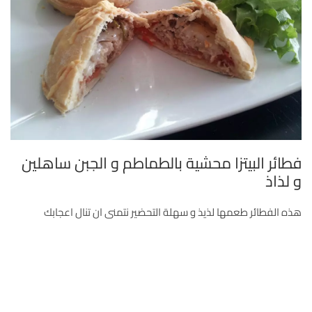
فطائر البيتزا محشية بالطماطم و الجبن ساهلين
و لذاذ
هذه الفطائر طعمها لذيذ و سهلة التحضير نتمنى ان تنال اعجابك