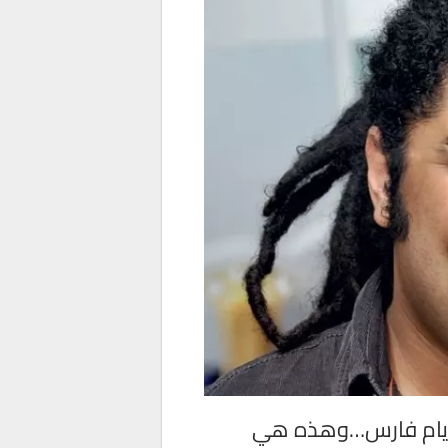
ميريام فارس…وهذه هي