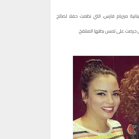
بنانية ميريام فارس، التي نظمت حفلا لصالح
ي حرصت على لمس بطنها المنتفخ.