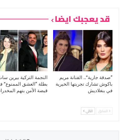
قد يعجبك ايضا
“صدقة جارية”.. الفنانة مريم
النجمة التركية بيرين سا
باكوش تشارك تجربتها الخيرية
بطلة “العشق الممنوع” ف
في بنغلاديش
قبضة الأمن بتهم المخدرا
السابق
التالي