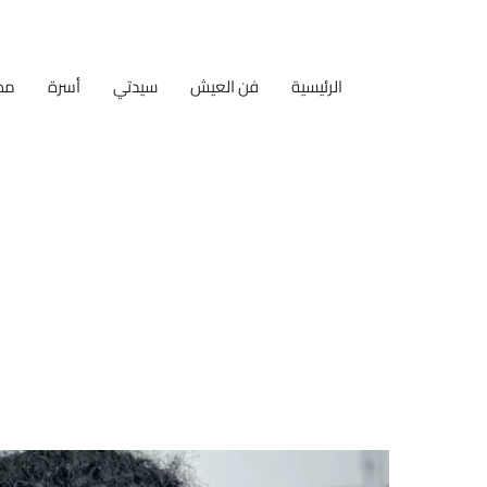
الرئيسية
فن العيش
سيدتي
أسرة
مط