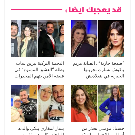
قد يعجبك ايضا
“صدقة جارية”.. الفنانة مريم
النجمة التركية بيرين سات
باكوش تشارك تجربتها
بطلة “العشق الممنوع” في
الخيرية في بنغلاديش
قبضة الأمن بتهم المخدرات
حسناء مومني تحذر من
يسار لمغاري يبكي والدته
أساليب الاحتيال والتلاعب
الراحلة بكلمات مؤثرة: