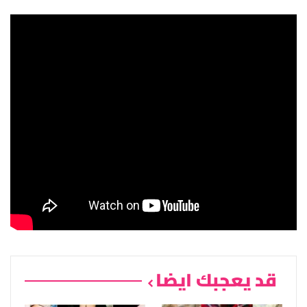
قد يعجبك ايضا