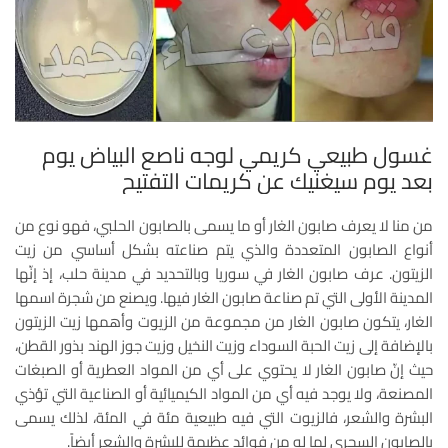
غسول طبيعي كريمي لوجه ناصع البياض يوم
بعد يوم سيغنيك عن كريمات التفتيح
من منا لا يعرف صابون الغار أو ما يسمى بالصابون الحلبي، فهو نوع من
أنواع الصابون المتعددة والذي يتم صناعته بشكل أساسي من زيت
الزيتون. عرف صابون الغار في سوريا وبالتحديد في مدينة حلب، إذ إنّها
المدينة الأولى التي تم صناعة صابون الغار فيها. ويصنع من شجرة اسمها
الغار، يتكون صابون الغار من مجموعة من الزيوت وأهمها زيت الزيتون
بالإضافة إلى زيت الحبة السوداء وزيت النخيل وزيت جوز الهند بذور القطن،
حيث إنّ صابون الغار لا يحتوي على أي من المواد العطرية أو الصبغات
المصنعة، ولا يوجد فيه أي من المواد الكيميائية أو الصناعية التي تؤذي
البشرة والشعر، فالزيوت التي فيه طبيعية مئة في المئة، لذلك يسمى
بالصابون السحري لما له من فوائد عظيمة للبشرة والشعر أيضاً.