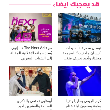
قد يعجبك ايضا
نيسان مصر تبدأ مبيعات
مع « The Next Ad » ، إنوي
“نيسان ماجنيت” المجمعة
يُسند حملته الإعلانية المقبلة
محليًا، وتُعِيد تعريف فئة…
إلى الشباب المغربي
كرم الريفي وماريا ودنيا
أبوظبي تحتفي بالذكرى
بطمة يصنعون ليلة ختام
السابعة والعشرين لعيد