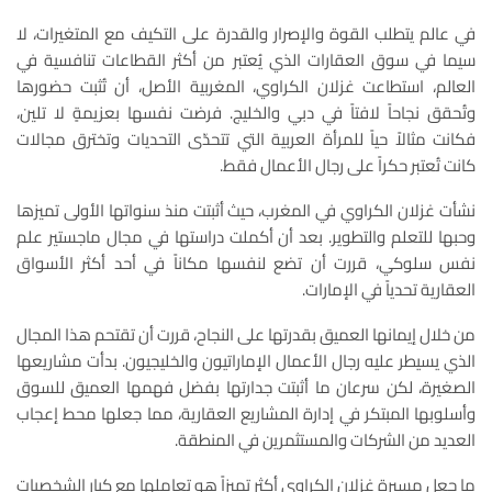
في عالم يتطلب القوة والإصرار والقدرة على التكيف مع المتغيرات، لا
سيما في سوق العقارات الذي يُعتبر من أكثر القطاعات تنافسية في
العالم، استطاعت غزلان الكراوي، المغربية الأصل، أن تُثبت حضورها
وتُحقق نجاحاً لافتاً في دبي والخليج. فرضت نفسها بعزيمةٍ لا تلين،
فكانت مثالاً حياً للمرأة العربية التي تتحدّى التحديات وتخترق مجالات
كانت تُعتبر حكراً على رجال الأعمال فقط.
نشأت غزلان الكراوي في المغرب، حيث أثبتت منذ سنواتها الأولى تميزها
وحبها للتعلم والتطوير. بعد أن أكملت دراستها في مجال ماجستير علم
نفس سلوكي، قررت أن تضع لنفسها مكاناً في أحد أكثر الأسواق
العقارية تحدياً في الإمارات.
من خلال إيمانها العميق بقدرتها على النجاح، قررت أن تقتحم هذا المجال
الذي يسيطر عليه رجال الأعمال الإماراتيون والخليجيون. بدأت مشاريعها
الصغيرة، لكن سرعان ما أثبتت جدارتها بفضل فهمها العميق للسوق
وأسلوبها المبتكر في إدارة المشاريع العقارية، مما جعلها محط إعجاب
العديد من الشركات والمستثمرين في المنطقة.
ما جعل مسيرة غزلان الكراوي أكثر تميزاً هو تعاملها مع كبار الشخصيات