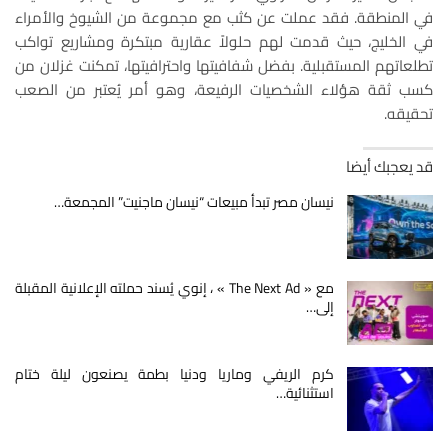
في المنطقة. فقد عملت عن كثب مع مجموعة من الشيوخ والأمراء
في الخليج، حيث قدمت لهم حلولاً عقارية مبتكرة ومشاريع تواكب
تطلعاتهم المستقبلية. بفضل شفافيتها واحترافيتها، تمكنت غزلان من
كسب ثقة هؤلاء الشخصيات الرفيعة، وهو أمر يُعتبر من الصعب
تحقيقه.
قد يعجبك أيضا
نيسان مصر تبدأ مبيعات “نيسان ماجنيت” المجمعة…
مع « The Next Ad » ، إنوي يُسند حملته الإعلانية المقبلة
إلى…
كرم الريفي وماريا ودنيا بطمة يصنعون ليلة ختام
استثنائية…