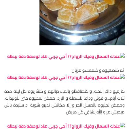
ثم كنصفيوه و كنمعسو مزيان
كنرميو داك التخت، و كنحتافظو بالماء ديالهم و كنشربوه كل ليلة مدة
ثلات أيام…و قولي وداعا للسعلة و البرد، ممكن نعطيوه حتى للوليدات،
وممكن نحليوه بالعسل الحر و إلا مكانش نديرو شوية د سنيدة باش
ميجيش مر و الله يشافي كل مريض