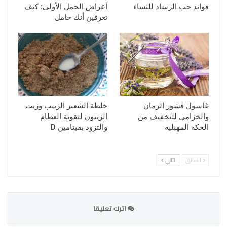
فوائد حب الرشاد للنساء
أعراض الحمل الأولى: كيف
تعرفين أنك حامل
غاسول قشور الرمان
خلطة الشعير الزبيب وزيت
والخزامى للتخفيف من
الزيتون لتقوية العظام
الحكة المهبلية
والتزود بفيتامين D
السابق
التالي
اترك تعليقا