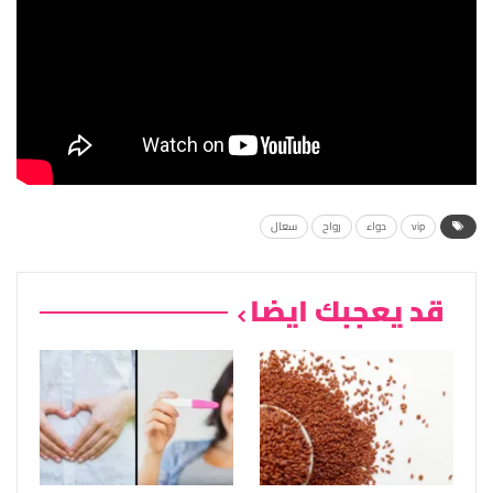
vip
دواء
رواح
سعال
قد يعجبك ايضا