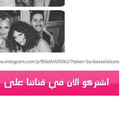
ww.instagram.com/p/BXa6ViVDDk2/?taken-by=basselalzaro