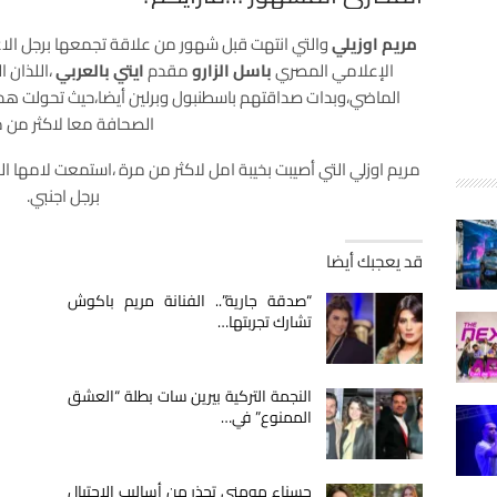
مريم اوزيلي
والتي انتهت قبل شهور من علاقة تجمعها برجل الاعم
الإعلامي المصري
باسل الزارو
مقدم
ايتي بالعربي
،اللذان ا
الماضي،وبدات صداقتهم باسطنبول وبرلين أيضا،حيث تحولت هذ
الصحافة معا لاكثر من م
مريم اوزلي التي أصيبت بخيبة امل لاكثر من مرة ،استمعت لامها التي
برجل اجنبي.
قد يعجبك أيضا
“صدقة جارية”.. الفنانة مريم باكوش
تشارك تجربتها…
النجمة التركية بيرين سات بطلة “العشق
الممنوع” في…
حسناء مومني تحذر من أساليب الاحتيال