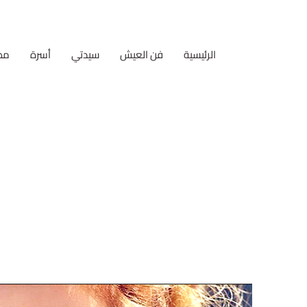
الرئيسية
فن العيش
سيدتي
أسرة
مط