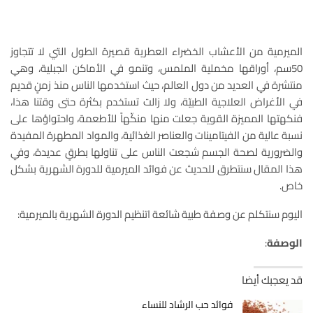
الميرمية من الأعشاب الخضراء العطرية قصيرة الطول التي لا تتجاوز
50سم، أوراقها مخملية الملمس، وتنمو في الأماكن الجبلية، وهي
منتشرة في العديد من دول العالم، حيث استخدمها الناس منذ زمنٍ قديم
في الأغراض العلاجية الطبيّة، ولا زالت تستخدم بكثرة حتى وقتنا هذا،
فنكهتها المميزة القوية جعلت منها منكّهاً للأطعمة، واحتواؤها على
نسبة عالية من الفيتامينات والعناصر الغذائية، والمواد المطهرة المفيدة
والضرورية لصحة الجسم شجعت الناس على تناولها بطرقٍ عديدة، وفي
هذا المقال سنتطرق للحديث عن فوائد الميرمية للدورة الشهرية بشكل
خاص.
اليوم سنتكلم عن وصفة طبية شائعة اتنظيم الدورة الشهرية بالميرمية:
الوصفة
:
قد يعجبك أيضا
فوائد حب الرشاد للنساء