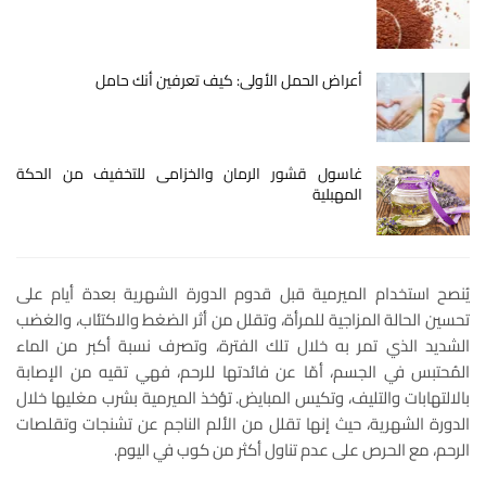
أعراض الحمل الأولى: كيف تعرفين أنك حامل
غاسول قشور الرمان والخزامى للتخفيف من الحكة
المهبلية
يُنصح استخدام الميرمية قبل قدوم الدورة الشهرية بعدة أيام على
تحسين الحالة المزاجية للمرأة، وتقلل من أثر الضغط والاكتئاب، والغضب
الشديد الذي تمر به خلال تلك الفترة، وتصرف نسبة أكبر من الماء
المُحتبس في الجسم، أمّا عن فائدتها للرحم، فهي تقيه من الإصابة
بالالتهابات والتليف، وتكيس المبايض. تؤخذ الميرمية بشرب مغليها خلال
الدورة الشهرية، حيث إنها تقلل من الألم الناجم عن تشنجات وتقلصات
الرحم، مع الحرص على عدم تناول أكثر من كوب في اليوم.