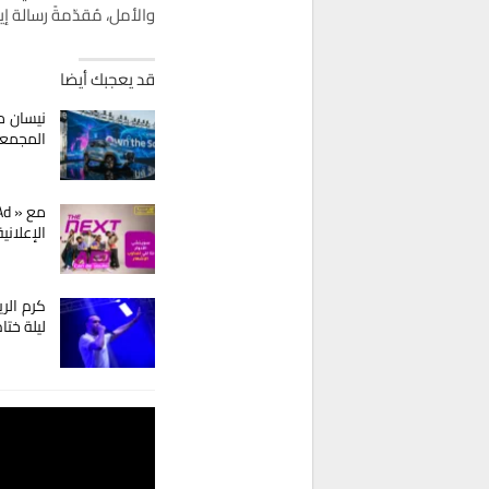
والأمل، مُقدّمةً رسالة إي
قد يعجبك أيضا
نيسان م
المجمع
الإعلاني
كرم الر
ليلة ختا