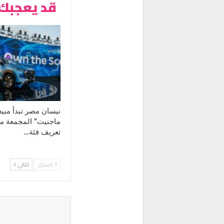
قد يعجبك 
نيسان مصر تبدأ مبي
ماجنيت” المجمعة محليً
تعريف فئة…
السابق
التالي