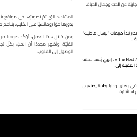
جابيّة عن الحبّ وجمال الحياة.
المشاهد التي تمّ تصويرُها في مواقع ش
بدورها جوًّا رومانسيًّا على الكليب، يتناغم م
صر تبدأ مبيعات “نيسان ماجنيت”
ومن خلال هذا العمل، تُؤكّد صوفيا مري
ة…
الفنّيّة، وتُظهر مجددًا أنّ الحبّ، بكلّ ت
الوصول إلى القلوب.
مع « The Next Ad » ، إنوي يُسند حملته
ة المقبلة إلى…
يفي وماريا ودنيا بطمة يصنعون
م استثنائية…