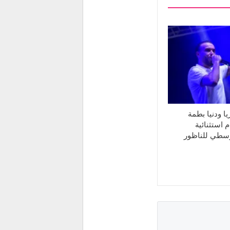
ا ودنيا بطمة
 استثنائية
وسطي للناظور