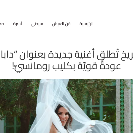
الرئيسية
فن العيش
سيدتي
أسرة
مط
خ تُطلق أغنية جديدة بعنوان “دابا 
عودةً قويّة بكليب رومانسيّ!