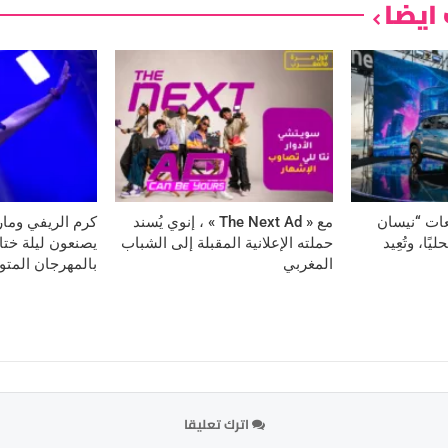
ايضا
عات “نيسان
مع « The Next Ad » ، إنوي يُسند
كرم الريفي وماري
ا، وتُعِيد
حملته الإعلانية المقبلة إلى الشباب
يصنعون ليلة ختام
المغربي
بالمهرجان المت
اترك تعليقا