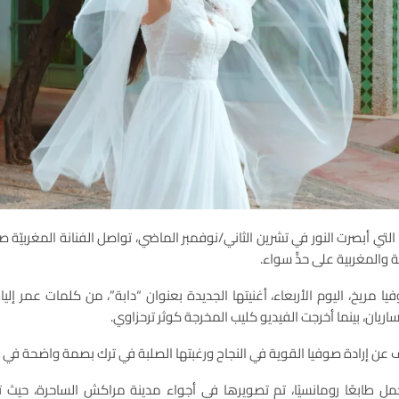
 التي أبصرت النور في تشرين الثاني/نوفمبر الماضي، تواصل الفنانة المغربيّة 
ة والمغربية على حدٍّ سواء.
 مريخ، اليوم الأربعاء، أغنيتها الجديدة بعنوان “دابة”، من كلمات عمر إلي
اساريان، بينما أخرجت الفيديو كليب المخرجة كوثر ترحزاوي.
عن إرادة صوفيا القوية في النجاح ورغبتها الصلبة في ترك بصمة واضحة في ع
تحمل طابعًا رومانسيًا، تم تصويرها في أجواء مدينة مراكش الساحرة، حيث ت