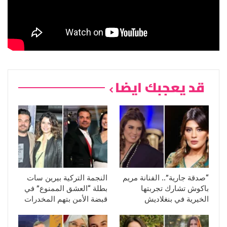
قد يعجبك ايضا
“صدقة جارية”.. الفنانة مريم
النجمة التركية بيرين سات
باكوش تشارك تجربتها
بطلة “العشق الممنوع” في
الخيرية في بنغلاديش
قبضة الأمن بتهم المخدرات