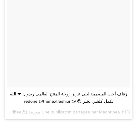
زفاف أخت المصممة ليلى عزيز زوجة المنتج العالمي ريدوان ❤ الله
يكمل كلشي بخير 😍 @redone @thenextfashion
Maghribea 🇲🇦 مغربية
Une publication partagée par
(@maghribea) le