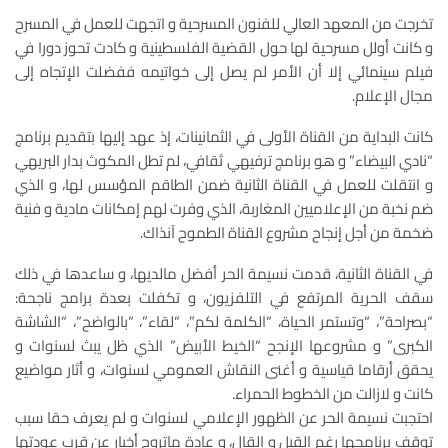
تخرجت من المعهد العالي للفنون المسرحية و اتجهت للعمل في المسرح
و كانت أولل مسرحية لها حول القضية الفلسطينية و كادت تحوز دورا في
فيلم سينمائي إلا أن الأمر لم يصل إلى خواتيمه ففضلت الإتجاه إلى
مجال الإعلام.
كانت البداية من القناة الأولى في الثمانينات، إذ عهد إليها بتقديم برنامج
“نادي البيضاء” و هو برنامج ترفيهي ثقافي، لم تطل المكوث بدار البريهي
و انتقلت للعمل في القناة الثانية ضمن الطاقم المؤسس لها، و الذي
ضم نخبة من الإعلاميين المغاربة، الذي وفرت لهم إمكانات مادية و فنية
ضخمة من أجل إنجاح مشروع القناة الطموح آنذاك.
في القناة الثانية، قدمت نسيمة الحر أفضل مالديها، و ساعدها في ذلك
سقف الحرية المرتفع في التلفزيون، و تكفلت بعدة برامج ناجحة:
“بصراحة”، “وتستمر الحياة، “الكلمة لكم”، “لقاء”، “بالواضح”، “الشاشة
الكبرى” و مشروعها الإنجح “الخيط الأبيض” الذي ظل يبث لسنوات و
يحقق أرقاما قياسية و أغنى النقاش العمومي لسنوات، و أثار مواضيع
كانت و لازالت من الخطوط الحمراء.
احتجبت نسيمة الحر عن الظهور الإعلامي لسنوات و لم يعرف حقا سبب
توقف برنامجها رغم القيل و القال، و عادة ماتروج أخبار عن قرب عودتها