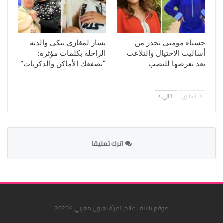
حسناء مومني تحذر من
يسار لمغاري يبكي والدته
أساليب الاحتيال والتلاعب
الراحلة بكلمات مؤثرة:
بعد تعرضها للنصب
“تصفعك الأماكن والذكريات”
السابق
التالي
اترك تعليقا
موقع يالالة . عالم المرأة بعيون مغربي ©2025