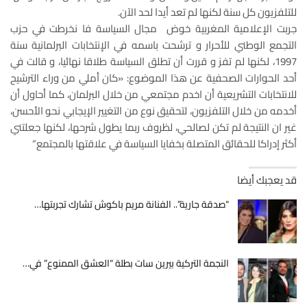
للتلفزيون كل سنة لكنها لم تعد أيدا لحد الآن.
جربت الإعلامية المغربية خوض مجال السياسة فا نخرطت في حزب
التجمع الوطني للأحرار و ترشحت باسمه في الإنتخابات البرلمانية سنة
1997، لكنها لم تفز و قررت أن تطلق السياسة طلاقا نهائيا، و قالت في
أحد الحوارات الصحفية عن هذا الموضوع: «كان أملي من وراء الترشيح
للانتخابات التشريعية أن اخدم مجتمعي من خلال البرلمان، كما أحاول أن
أخدمه من خلال التلفزيون، لتحقيق نوع من التغيير الإيجابي نحو الأحسن،
غير ان النتيجة لم تكن لصالحي، لظروف ربما يطول شرحها، لكنها جعلتني
أكثر إدراكا للحقائق المتصلة بخفايا السياسة في علاقتها بالمجتمع“
قد يعجبك أيضا
“صدقة جارية”.. الفنانة مريم باكوش تشارك تجربتها…
النجمة التركية بيرين سات بطلة “العشق الممنوع” في…