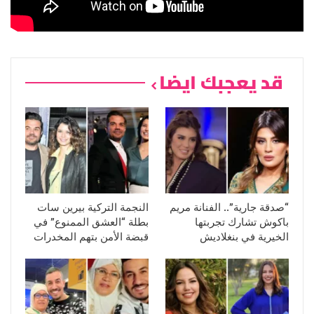
قد يعجبك ايضا
“صدقة جارية”.. الفنانة مريم
النجمة التركية بيرين سات
باكوش تشارك تجربتها
بطلة “العشق الممنوع” في
الخيرية في بنغلاديش
قبضة الأمن بتهم المخدرات