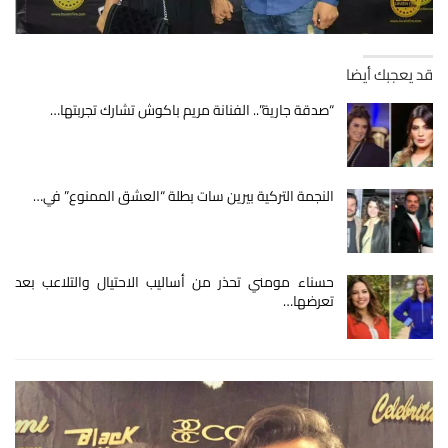
قد يعجبك أيضا
“صدقة جارية”.. الفنانة مريم باكوش تشارك تجربتها…
النجمة التركية بيرين سات بطلة “العشق الممنوع” في…
حسناء مومني تحذر من أساليب الاحتيال والتلاعب بعد
تعرضها…