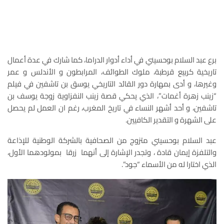
برع عبد السلام بوحسيني في أداء أدوار الدراما، كما شارك في عدة أعمال
تاريخية كربيع قرطبة، ملوك الطوائف، المرابطون و الأندلس و عمر
وغيرها، و أدى بمهارة دور القائد التاريخي يوسق بن تاشفين في فيلم
“زينب زهرة أغمات”، الذي يحكي قصة زينب النفزاوية زوجة يوسف بن
تاشفين، و أحد أشهر النساء في تاريخ المغرب، رغم ان العمل لم يحصل
على الشهرة و التقدير الكافيين.
عبد السلام بوحسيني متزوج من الصحافية بالشركة الوطنية للإذاعة
والتلفزة إيمان قادة ، وتجدر الإشارة إلى أنهما زرقا بمولودهما الأول،
الذي اختارا له من الأسماء “جود”.