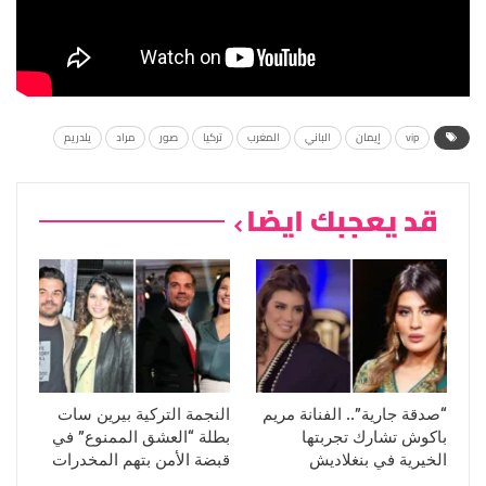
vip
إيمان
الباني
المغرب
تركيا
صور
مراد
يلدريم
قد يعجبك ايضا
“صدقة جارية”.. الفنانة مريم
النجمة التركية بيرين سات
باكوش تشارك تجربتها
بطلة “العشق الممنوع” في
الخيرية في بنغلاديش
قبضة الأمن بتهم المخدرات