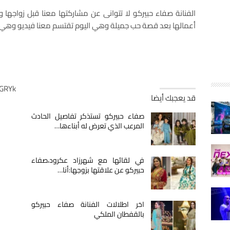
الفنانة صفاء حبيركو لا تتوانى عن مشاركتها معنا قبل زواجها و
أعمالها بعد قصة حب جميلة وهي اليوم تقتسم معنا فيديو وهي ت
UGRYk
قد يعجبك أيضا
صفاء حبيركو تستذكر تفاصيل الحادث
المرعب الذي تعرض له أبناءها…
في لقائها مع شهرزاد عكرود،صفاء
حبيركو عن علاقتها بزوجها:أنا…
اخر اطلالات الفنانة صفاء حبيركو
بالقفطان الملكي