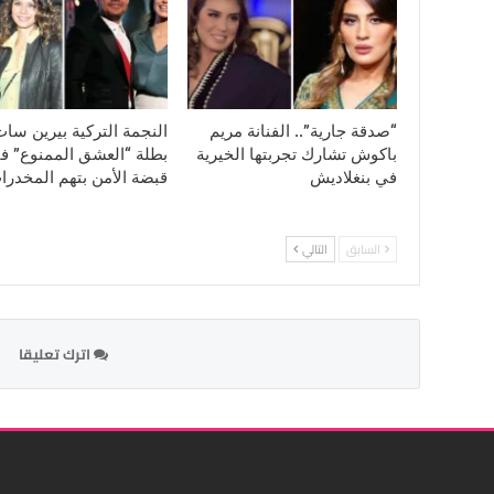
“صدقة جارية”.. الفنانة مريم
النجمة التركية بيرين سا
باكوش تشارك تجربتها الخيرية
بطلة “العشق الممنوع” ف
في بنغلاديش
قبضة الأمن بتهم المخدرا
السابق
التالي
اترك تعليقا