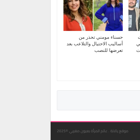
ت
حسناء مومني تحذر من
ي
أساليب الاحتيال والتلاعب بعد
ت
تعرضها للنصب
موقع يالالة . عالم المرأة بعيون مغربي ©2025