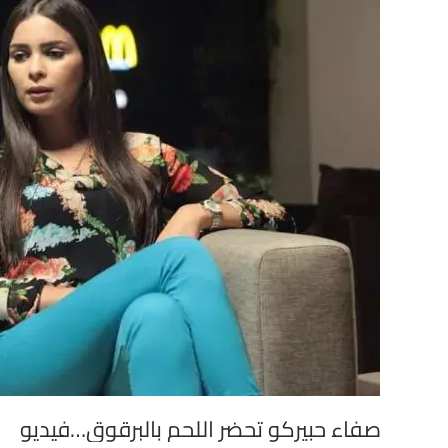
صفاء حبيركو تحضر اللحم بالبرقوق…فيديو