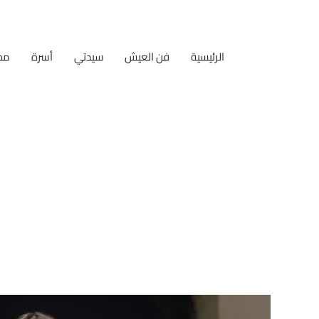
الرئيسية
فن العيش
سيدتي
أسرة
مط