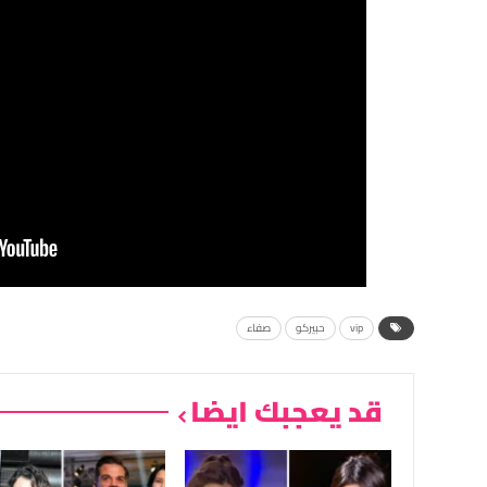
vip
حبيركو
صفاء
قد يعجبك ايضا