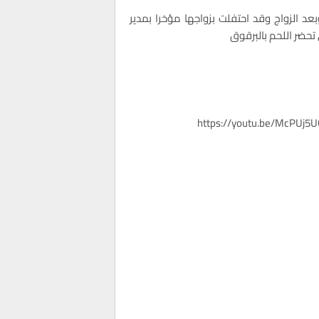
بعد الزواج وقد احتفلت بزواجها مؤخرا بمدير
حضر اللحم بالبرقوق
https://youtu.be/McPUj5