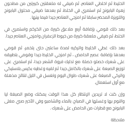
الخليط ثم اخلطي العناصر، ثم ضيفي له ملعقتين كبيرتين من مطحون
زهرة البابونج ثم استمري في الخلط، ثم بعدها ضيفي محلول البابونج
واللويزة المحضر سابقا ثم امزجي العناصر جيدا فيما بينها .
بعد ذلك قومي بإضافة أربع ملاعق كبيرة من الكركم واستمري في
الخلط، ثم ضيفي ملعقة كبيرة من خيوط الزعفران وامزجي العناصر جيدا.
بعد ذلك غطي الخليط واتركيه لمدة ساعتين حتى يتخمر، ثم قومي
بعدها بإضافة عصير الحامض ، ثم امزجي الخليط جيدا وقومي بتطبيقه
على شعرك خصلو خصلة مع تدليك فروة الشعر جيدا، ثم استمري على
توزيع الصبعة على شعرك بالكامل جيدا ثم لفيه وغطيه بكيس بلاستيكي
واتركي الصبغة على شعرك طوال اليوم وتغسل في الليل لنتائج مذهلة
مع أول استعمال.
وإن كنت لا تريدين الإنتظار كل هذا الوقت يمكنك وضع الصبغة ليا
والنوم بها وغسلها في الصباح، بالماء والشامبو وفي الأخير صبي مغلى
البابونج مع قطرات من الحامض على شعرك .
ملاحظة