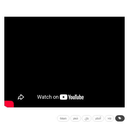
vip
أشقر
بني
شعر
صبغة