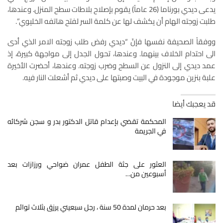
يدعى ديدي بورناما (26 عاماً) يقوم بإصلاح بلاطات سطح المنزل. وعندها،
طلبت زوجته الهام أن يكشف لها عن كلمة السر لفتح هاتفه الخليوي”.
ووفقاً الصحيفة نفسها فإنّ “ديدي رفض طلب زوجته الامر الذي أدى
الى احتدام الخلاف بينهما. وعندها، تحول الجدل إلى مواجهة كبيرة، إذ
عمد ديدي إلى النزول عن السطح وضرب زوجته. وعندها، أحضرت الأخيرة
علبة بنزين موجودة في البيت وصبتها على ديدي ثم أشعلت النار فيه.
قد يعجبك أيضا
المحكمة تقضي بإعدام قاتل الدكتور بدر و سجن شركائه
في الجريمة
العثور على جثة الطفل عمران ضواحي ورزازات بعد
أسبوعين من…
بعد حرمان لمدة 50 سنة ، رجل سبعيني يرزق بثلاث توائم