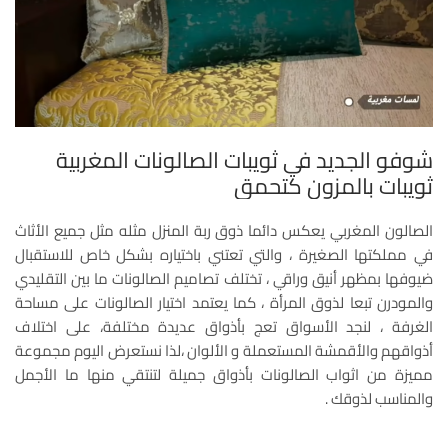
شوفو الجديد في ثويبات الصالونات المغربية
ثويبات بالمزون كتحمق
الصالون المغربي يعكس دائما ذوق ربة المنزل مثله مثل جميع الأثاث
في مملكتها الصغيرة ، والتي تعتني باختياره بشكل خاص للاستقبال
ضيوفها بمظهر أنيق وراقي ، تختلف تصاميم الصالونات ما بين التقليدي
والمودرن تبعا لذوق المرأة ، كما يعتمد اختيار الصالونات على مساحة
الغرفة ، لنجد الأسواق تعج بأذواق عديدة مختلفة، على اختلاف
أذواقهم والأقمشة المستعملة و الألوان ،لذا نستعرض اليوم مجموعة
مميزة من اثواب الصالونات بأذواق جميلة لتنتقي منها ما الأجمل
والمناسب لذوقك .