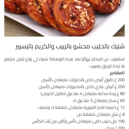
شنيك بالحليب محشو بالزبيب والكريم باتيسيير
استغنيت عن المخابز نهائيا بعد هذه الوصفة! شنيك لي يتباع بثمن مرتفع
بلا زبدة توريق رهيييب
المقادير
200 غ دقيق أبيض خاص بالحلويات مايعادل كأسين
200 غ أبيض عادي خاص بالمخبوزات مايعادل كأسين
80 غ زبدة مذابة مايعادل 4 ملاعق ك(قبل الذوبان)
60 غ سكر مايعادل 3 ملاعق ك
12 غ خميرة الخبز الفورية مايعادل ملعقة ك ونصف
8 غ ملح مايعادل ملعقة ص
190 مل حليب دافئ مايعادل كأس وأقل من ثلث الكأس
200 غ زبدة