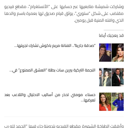
وشاركت شميشة متابعيها عبر حسابها على “الأنستغرام”، مقطع فيديو
مقتضب على شكل “ستوري”، يوثق قيام صديق لها بعمرة باسم والدها
الذي وافته المنية قبل يومين.
قد يعجبك أيضا
“صدقة جارية”.. الفنانة مريم باكوش تشارك تجربتها…
النجمة التركية بيرين سات بطلة “العشق الممنوع” في…
حسناء مومني تحذر من أساليب الاحتيال والتلاعب بعد
تعرضها…
وأرفقت الطباخة الشهيرة مقطع الفيديو بتدوينة جاء فيها “الحمد لله رب