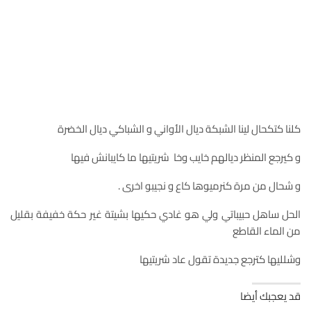
كلنا كتكحال لينا الشبكة ديال الأواني و الشباكي ديال الخضرة
و كيرجع المنظر ديالهم خايب وخا شريتيها ما كايبانش فيها
و شحال من مرة كنرميوها كاع و نجيبو اخرى .
الحل ساهل حبيباتي ولي هو غادي حكيها بشيتة غير حكة خفيفة بقليل
من الماء القاطع
وشلليها كترجع جديدة تقول عاد شريتيها
قد يعجبك أيضا