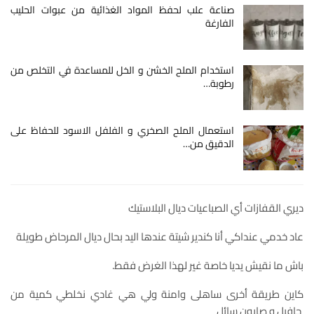
صناعة علب لحفظ المواد الغذائية من عبوات الحليب
الفارغة
استخدام الملح الخشن و الخل للمساعدة في التخلص من
رطوبة…
استعمال الملح الصخري و الفلفل الاسود للحفاظ على
الدقيق من…
ديري القفازات أي الصباعيات ديال البلاستيك
عاد خدمي عنداكي أنا كندير شيتة عندها اليد بحال ديال المرحاض طويلة
باش ما نقيش يديا خاصة غير لهذا الغرض فقط.
كاين طريقة أخرى ساهلى وامنة ولي هي غادي نخلطي كمية من
جافيل و صابون سائل