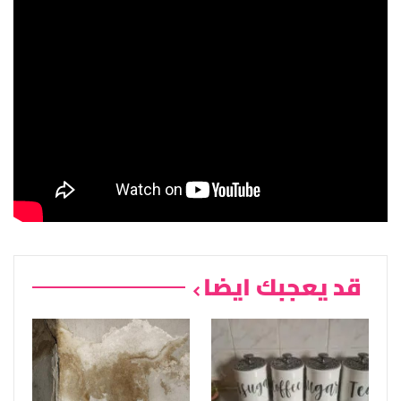
قد يعجبك ايضا