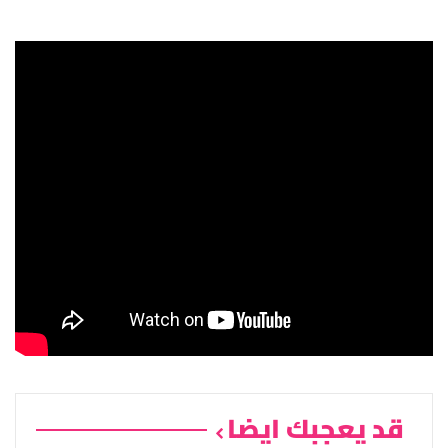
قد يعجبك ايضا