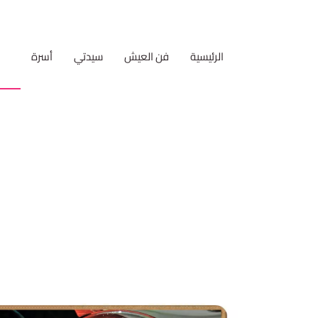
الرئيسية
فن العيش
سيدتي
أسرة
مط