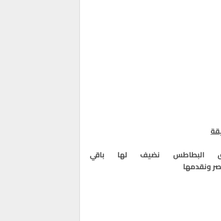
قة
ق البطاطس
نضيف لها باقي
صر
ونقدمها