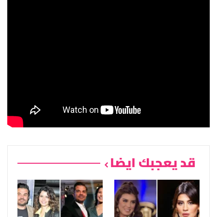
قد يعجبك ايضا