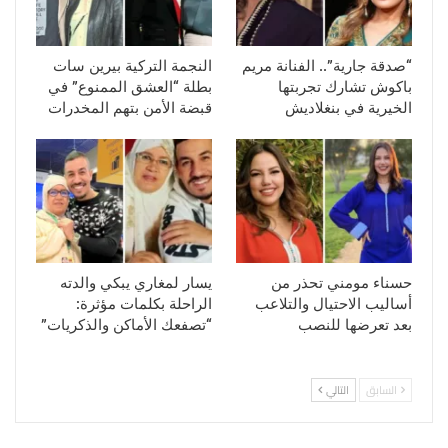
“صدقة جارية”.. الفنانة مريم
النجمة التركية بيرين سات
باكوش تشارك تجربتها
بطلة “العشق الممنوع” في
الخيرية في بنغلاديش
قبضة الأمن بتهم المخدرات
حسناء مومني تحذر من
يسار لمغاري يبكي والدته
أساليب الاحتيال والتلاعب
الراحلة بكلمات مؤثرة:
بعد تعرضها للنصب
“تصفعك الأماكن والذكريات”
السابق
التالي