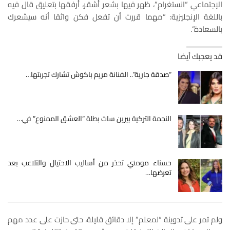
الإجتماعي “انستغرام”، ظهر فيها بشعر أشقر، أرفقها بتعليق قال فيه
باللغة الإنجليزية: “مهما قررت أن تفعل فكن واثقا أنه سيشعرك
بالسعادة”.
قد يعجبك أيضا
“صدقة جارية”.. الفنانة مريم باكوش تشارك تجربتها…
النجمة التركية بيرين سات بطلة “العشق الممنوع” في…
حسناء مومني تحذر من أساليب الاحتيال والتلاعب بعد
تعرضها…
ولم تمر على تدوينة “لمعلم” إلا دقائق قليلة، حتى حازت على عدد مهم