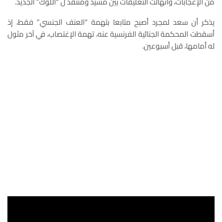
من الإعجابات، وانهالت التعليقات بين مشيد ومنتقد ل “اللوك” الجديد.
يذكر أن سعد لمجرد أصبح متابعا بتهمة “العنف الجنسي” فقط، إذ
أسقطت المحكمة الجنائية الفرنسية عنه، تهمة الإغتصاب، في آخر مثول
له أمامها، قبل أسبوعين.