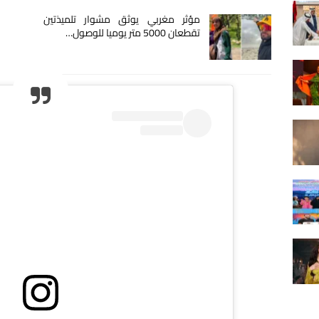
مؤثر مغربي يوثق مشوار تلميذتين
تقطعان 5000 متر يوميا للوصول…