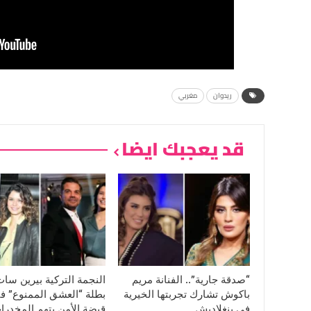
ريدوان
مغربي
قد يعجبك ايضا
“صدقة جارية”.. الفنانة مريم
النجمة التركية بيرين سا
باكوش تشارك تجربتها الخيرية
بطلة “العشق الممنوع” ف
في بنغلاديش
قبضة الأمن بتهم المخدرا