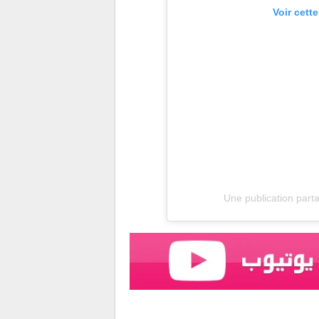
Voir cett
Une publication pa