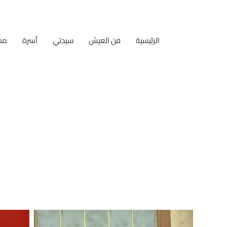
الرئيسية
فن العيش
سيدتي
أسرة
مط