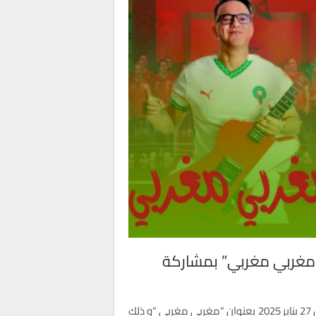
“مغربي مغربي” بمشاركة
أطلق المنتج المغربي العالمي ريدوان أغنيته الجديدة البارحة الاثنين 27 يناير 2025 بعنوان “مغربي مغربي “و ذلك