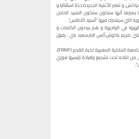
الأمم الأفريقية 2025 التي نظمت بمراكش، و تعتبر الأغنية الجديدة حدثا استثنائيا و
ما يميزها أنها ستكون ستكون النشيد الخاص
ظهروا في الواجهة و هم يرددون الكلمات و
 ،مريم باكوش،أنس الباز،سعيد باي ، رفيق
هذا و أعلن ريدوان أن هذا الألبوم سيكون كبداية للتعاون مع الجامعة الملكية المغربية لكرة القدم (FRMF)،
ى من انتاجه تحت تشجيع وقيادة رئيسها فوزي
”.