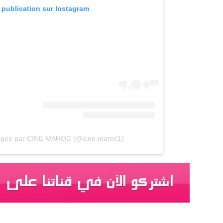
e publication sur Instagram
rtagée par CINE MAROC (@cine.maroc1)