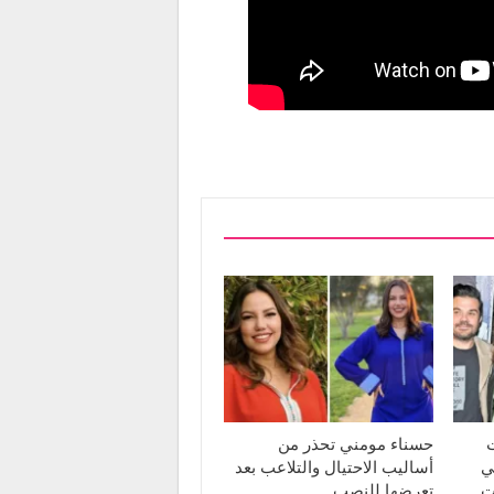
ت
حسناء مومني تحذر من
ي
أساليب الاحتيال والتلاعب بعد
ت
تعرضها للنصب