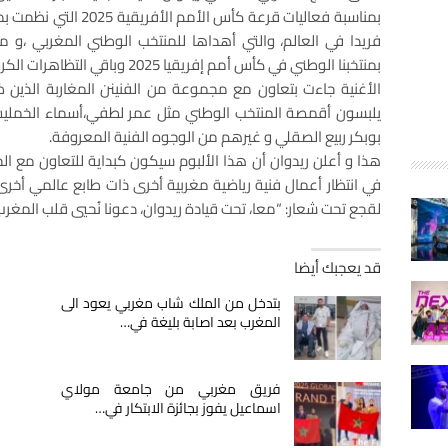
بمناسبة فعاليات قرعة كأس 
فريدا في العالم، والتي أهداها للمنتخب الوطني المغربي ،و 
بمنتخبنا الوطني في كأس أمم إفريقيا 2025 وباقي التظاهرات الكروية التي سيشارك فيها “أسود الأطلس”.
الأغنية جاءت بتعاون مع مجموعة من الفنينن المغاربة الذين 
يلبسون أقمصة المنتخب الوطني مثل عمر لطفي،أسماء الخمليشي
بوبكر ربيع الصقلي و غيرهم من الوجوه الفنية المعروفة.
في انتظار أعمال فنية رياضية مغربية أخرى ذات طابع عالمي أخر
لقجع تحت شعار: “معا، تحت قيادة ريدوان، دعونا نُحيي قلب المغرب
قد يعجبك أيضا
بتدخل من الملك شاب مغربي يعود الى
المغرب بعد اصابة بليغة في…
فريق مغربي من جامعة مولاي
اسماعيل يفوز بجائزة الابتكار في…