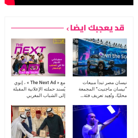
قد يعجبك ايضا
نيسان مصر تبدأ مبيعات
مع « The Next Ad » ، إنوي
“نيسان ماجنيت” المجمعة
يُسند حملته الإعلانية المقبلة
محليًا، وتُعِيد تعريف فئة…
إلى الشباب المغربي