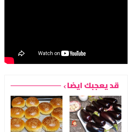
قد يعجبك ايضا