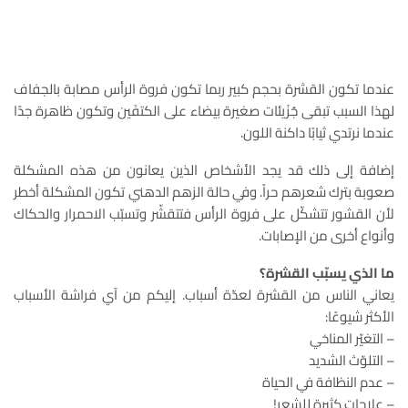
عندما تكون القشرة بحجم كبير ربما تكون فروة الرأس مصابة بالجفاف
لهذا السبب تبقى جُزَيئات صغيرة بيضاء على الكتفَين وتكون ظاهرة جدًا
عندما نرتدي ثيابًا داكنة اللون.
إضافة إلى ذلك قد يجد الأشخاص الذين يعانون من هذه المشكلة
صعوبة بترك شعرهم حراً. وفي حالة الزهم الدهني تكون المشكلة أخطر
لأن القشور تتشكّل على فروة الرأس فتتقشّر وتسبّب الاحمرار والحكاك
وأنواع أخرى من الإصابات.
ما الذي يسبّب القشرة؟
يعاني الناس من القشرة لعدّة أسباب. إليكم من آي فراشة الأسباب
الأكثر شيوعًا:
– التغيّر المناخي
– التلوّث الشديد
– عدم النظافة في الحياة
– علاجات كثيرة للشعر!