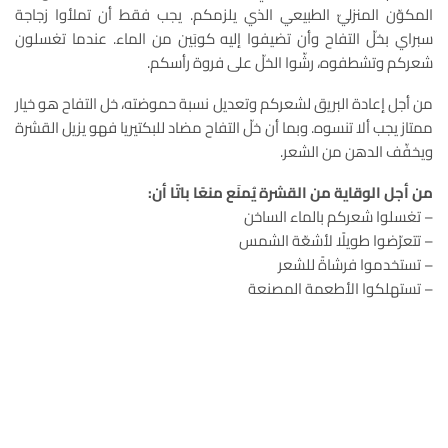
المكوّن المنزليّ الطبيعي الذي يلزمكم. يجب فقط أن تملأوا زجاجة
سبراي بخلّ التفاح وأن تضيفوا إليه كوبَين من الماء. عندما تغسلون
شعركم وتشطفوه، رشّوا الخلّ على فروة رأسكم.
من أجل إعادة البريق لشعركم وتعديل نسبة حموضته، خل التفاح هو خيار
ممتاز يجب ألا تنسوه. وبما أن خلّ التفاح مضاد للبكتيريا فهو يزيل القشرة
ويخفّف الدهن من الشعر.
من أجل الوقاية من القشرة يُمنَع منعًا باتًا أن:
– تغسلوا شعركم بالماء الساخن
– تتعرّضوا طويلًا لأشعّة الشمس
– تستخدموا فرشاةً للشعر
– تستهلكوا الأطعمة المصنعة