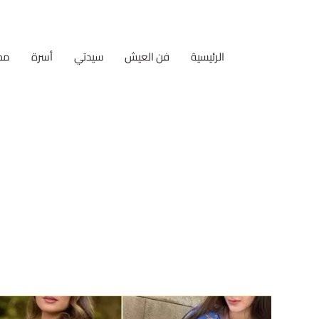
الرئيسية
فن العيش
سيدتي
أسرة
مط