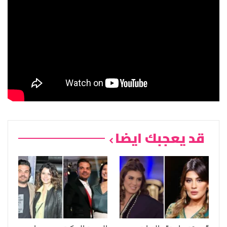
قد يعجبك ايضا