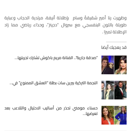
وظهرت رنا أمير شقيقةُ وسام بإطلالة أنيفة، مرتدية الحجاب وعباية
طويلة باللون البنفسجي مع سروال “دجينز”، وحذاء رياضي مما زاد
الإطلالة تميزا .
قد يعجبك أيضا
“صدقة جارية”.. الفنانة مريم باكوش تشارك تجربتها…
النجمة التركية بيرين سات بطلة “العشق الممنوع” في…
حسناء مومني تحذر من أساليب الاحتيال والتلاعب بعد
تعرضها…