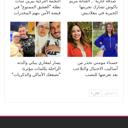
“صدقة جارية”.. الفنانة مريم
النجمة التركية بيرين سات
باكوش تشارك تجربتها
بطلة “العشق الممنوع” في
الخيرية في بنغلاديش
قبضة الأمن بتهم المخدرات
حسناء مومني تحذر من
يسار لمغاري يبكي والدته
أساليب الاحتيال والتلاعب
الراحلة بكلمات مؤثرة:
بعد تعرضها للنصب
“تصفعك الأماكن والذكريات”
السابق
التالي