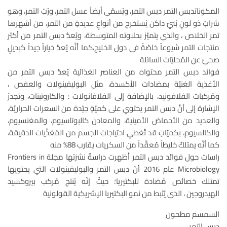
المكوناتدبس التمر دبس التمر، ويُسمّى أيضاً عسل التمر، ورُبّ التمر، وهو
شرابٌ ذو لونٍ بُنيّ داكن يُستخرج من أنواعٍ عديدةٍ من التمر، من أشهرها
تمر الخلاص ، والذي يتميّز بحلاوته المتوسطة، ويُعدُّ دبس التمر من أكثر
منتجات التمر شيوعاً خاصّةً في دول الخليج،كما أنَّه يُعدُّ خياراً جيداً كبديلٍ
صحيّ عن المُحليّات السائلة
فوائد دبس التمر محتواه من العناصر الغذائية يُعدُّ دبس التمر من
الأغذية الغنيّة بمضادات الأكسدة، مثل البوليفينولات والعفص ،
ومُركبات الفلافونيد، بالإضافة إلى الفلافانولات : والكاروتينات، وتجدرُ
الإشارة إلى أنَّ دبس التمر يحتوي على كميّةٍ جيّدة من السعرات الحراريَّة،
والعديد من الأحماض الأمينية، والمعادن كالبوتاسيوم، والمغنسيوم،
والكالسيوم، بكميّاتٍ قد تُغطي احتياجاتِ الجسم من المّغذّيات الدقيقة،
كما أنَّه يمتلكُ خليطاً مُعقَّداً من السكريات يقارب 88% منه
راسات حول فوائد دبس التمر أظهرت دراسةٌ نشرَتها مجلة Frontiers in
Microbiology عام 2016 أنّ دبس التمر والبوليفينولات التي يحتويها
تمتلك خصائص مُضادة للبكتيريا؛ حيثُ إنّه يُنتج مُركب بيروكسيد
الهيدروجين ، الذي يُثبط من نمو البكتيريا الإشريكية القولونية
السمسم مطحون
دبس التمر