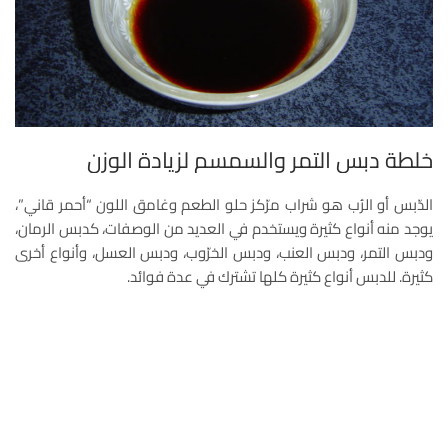
خلطة دبس التمر والسمسم لزيادة الوزن
الدّبس أو الرُب هو شراب مرّكز حلو الطعم وغامق اللون “أحمر قاني”،
يوجد منه أنواع كثيرة ويستخدم في العديد من الوصفات، كدبس الرمان،
ودبس التمر، ودبس العنب، ودبس الخرّوب، ودبس العسل، وأنواع أخرى
كثيرة. للدبس أنواع كثيرة كلها تشترك في عدة فوائد.