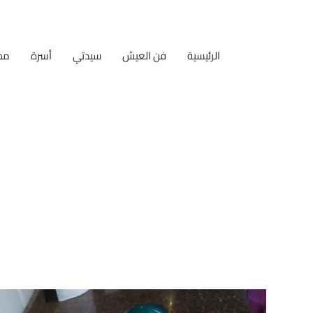
الرئيسية
فن العيش
سيدتي
أسرة
مط