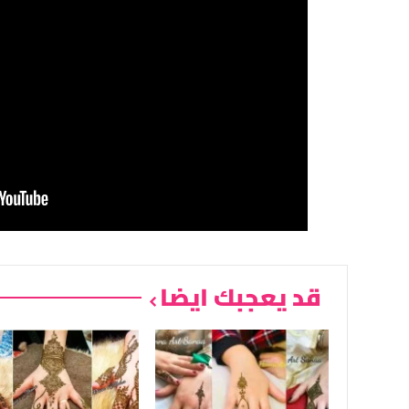
قد يعجبك ايضا