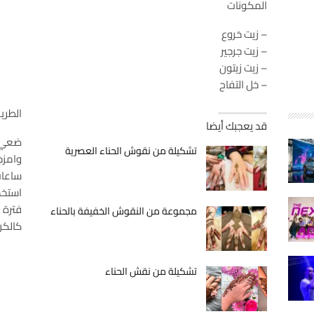
المكونات
– زيت خروع
– زيت جرجير
– زيت زيتون
– خل التفاح
الطري
قد يعجبك أيضا
ضعي م
تشكيلة من نقوش الحناء العصرية
ساعات
استخد
فترة 
مجموعة من النقوش الخفيفة بالحناء
كالكر
تشكيلة من نقش الحناء