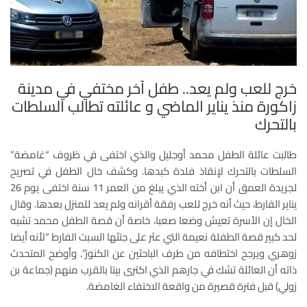
خرج للعب ولم يعد.. طفل آخر مختفي في مدينة
زاكورة منذ يناير الماضي و عائلته تطالب السلطات
بالتحرك
طالبت عائلة الطفل محمد أوجليل والذي اختفى في ظروف “غامضة”
السلطات بالتحرك لإنقاذ فلدة كبدها. وكشف خال الطفل في تصريح
لجريدة العمق أن ابن أخته الذي يبلغ من العمر 11 سنة اختفى يوم 26
يناير الفارط، حيث أنه خرج للعب رفقة أقرانه ولم يعد للمنزل بعدها. وقال
الخال إن الأسرة تعيش وضعا صعبا، خاصة أن قصة الطفل محمد تشبه
لحد كبير قصة الطفلة نعيمة التي عثر على جتثها السبت الفارط “لأنه أيضا
زوهري ويرجح اختطافه من طرف الباحثين عن الكنوز”. وأوضح المتحدث
ذاته أن العائلة تشك في جارهم الذي اكترى بيتا بالقرب منهم (جماعة بن
زولي) قبل فترة قصيرة من واقعة الاختفاء الغامضة.