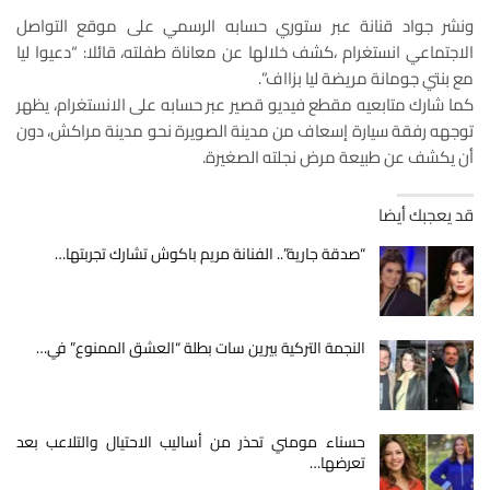
ونشر جواد قنانة عبر ستوري حسابه الرسمي على موقع التواصل
الاجتماعي انستغرام ،كشف خلالها عن معاناة طفلته، قائلا: “دعيوا ليا
مع بنتي جومانة مريضة ليا بزااف”.
كما شارك متابعيه مقطع فيديو قصير عبر حسابه على الانستغرام، يظهر
توجهه رفقة سيارة إسعاف من مدينة الصويرة نحو مدينة مراكش، دون
أن يكشف عن طبيعة مرض نجلته الصغيرة.
قد يعجبك أيضا
“صدقة جارية”.. الفنانة مريم باكوش تشارك تجربتها…
النجمة التركية بيرين سات بطلة “العشق الممنوع” في…
حسناء مومني تحذر من أساليب الاحتيال والتلاعب بعد
تعرضها…