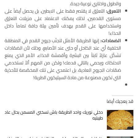
والطول واختاري نوعية جيدة.‏
التعرق:
التعرّق لا يقتصر فقط على الابطين، بل يحصل أيضاً على
مستوى القدمين، لذلك يمكنك الاعتماد ‏على مزيلات التعرّق
واستخدامها على القدم بهدف تأمين بيئة جافة تماماً داخل
الحذاء!‏
الضمادات:
إنها الطريقة الأمثل لتجنّب جروح القدم في المنطقة
الخلفية أي عند الكاحل أو حتى عند ‏الأصابع، وذلك لأن الضمّادات
تشكّل عازلاً ثابتاً بين البشرة وأقمشة الحذاء، الأمر الذي يمنع
الاحتكاك ‏ويحمي بالتالي قدمك! ولكن من المهم ألاّ تستخدمي
ضمّادات الجروح العادية، بل اعتمدي على تلك ‏المخصّصة للأحذية
التي تكون مصنوعة من مادة السيليكون الطرية!
قد يعجبك أيضا
دخلي نوريك واحد الطريقة باش تسخني المسمن بحال عاد
طيبتيه