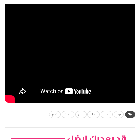
vip
جديد
حذاء
حيل
عضة
قدم
قد يعجبك ايضا