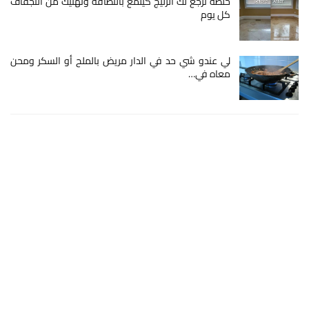
خلطة ترجع لك الزليج كيلمع بالنظافة وتهنيك من التجفاف
كل يوم
لي عندو شي حد في الدار مريض بالملح أو السكر ومحن
معاه في…