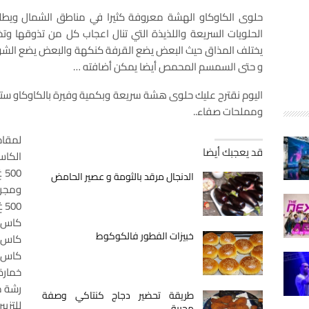
حلوى الكاوكاو الهشة معروفة كثيرا في مناطق الشمال ويطل
الحلويات السريعة واللذيذة التي تنال اعجاب كل من تذوقها و
يختلف المذاق حيث البعض يضع القرفة كنكهة والبعض يضع الشوكول
و حتى السمسم المحمص أيضا يمكن أضافته …
ومملحات صفاء..
لمقاد
قد يعجبك أيضا
الكاس 150 ميليلتر / ك
0
الدنجال مرقد بالثومة و عصير الحامض
ومجر
500 غ دقيق أبيض / الفورص
كاس 
خبيزات الفطور فالكوكوط
كاس ز
كاس ز
خمارة /
رشة م
طريقة تحضير دجاج كنتاكي وصفة
للتزيين
مجربة