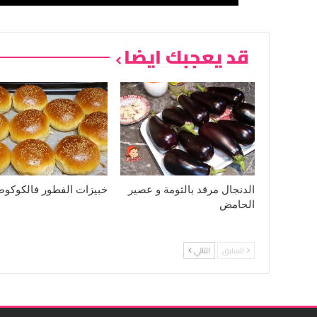
قد يعجبك ايضا
الدنجال مرقد بالثومة و عصير
خبيزات الفطور فالكوكوط
الحامض
السابق
التالي