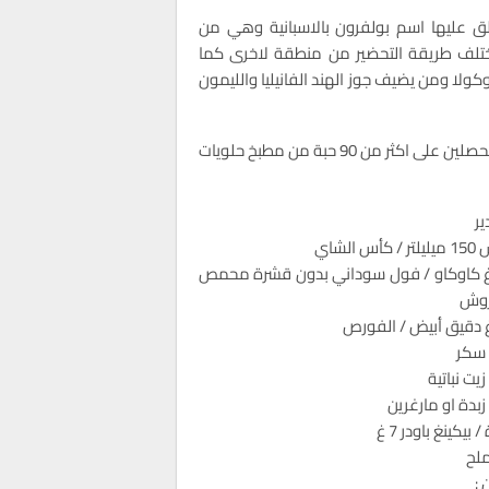
ق عليها اسم بولفرون بالاسبانية وهي من
تختلف طريقة التحضير من منطقة لاخرى كما
ا ومن يضيف جوز الهند الفانيليا والليمون
اليوم نقترح عليك حلوى هشة سريعة وبكمية وفيرة بالكاوكاو ستحصلين على اكثر من 90 حبة من مطبخ حلويات
ير
أس الشاي
50 غ كاوكاو / فول سوداني بدون قشرة محمص
وش
سكر
يت نباتية
بدة او مارغرين
 بيكينغ باودر 7 غ
لح
 :