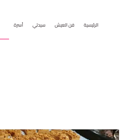
الرئيسية
فن العيش
سيدتي
أسرة
مط