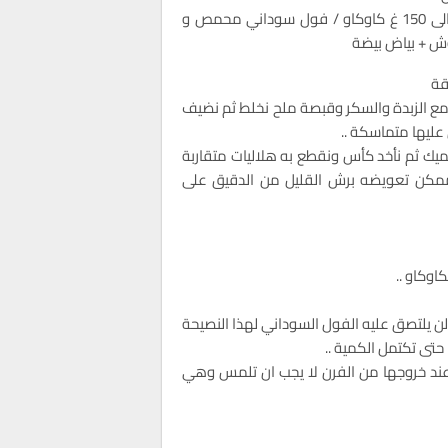
100 الى 150 غ كاوكاو / فول سوداني محمص و
 + بياض بيضة
قة
مع الزبدة والسكر وقبصة ملح نخلط ثم نضيف
عليها متماسكة ..
يك ثم نأخد كأس ونقطع به هلاليات متقاربة
ممكن تعويضه برش القليل من الدقيق على
اوكاو ..
لن يلتصق عليه الفول السوداني لهذا النصيحة
تى تكتمل الكمية ..
ا وعند خروجها من الفرن لا يجب ان تلمس وهي