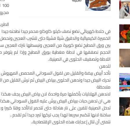
مجروش
الطري
في خلاط كهربائي نضع نصف كيلو كاوكاو محمر جيدا نطحنه جيدا 
الخميرة الكيميائية والدقيق شيئا فشيئا حتى تتشرب العجين ونحصل 
بين ورق المطبخ نضع كويرة من العجين ونبسطها نترك العجين سم
الحجم نصففها في لاطة مغطية بورق المطبخ وإذا لم يتوفر 
اللاطة وتصفيف الحلوى في الصينية..
للدهن
نأخد أبيض بيضة والقليل من لفول السوداني المحمص المهروش
نحرك البيض جيدا وندهن الحلوى ببياض البيض ثم نرش القليل من الك
ملاحظة
لاندهن الهلاليات بأكملها مرة واحدة لان بياض البيض يجف هكذا 
هي ان تدهن حبات ببياض البيض يرش عليه الفول السوداني هكذا ح
تدخل الصينية للفرن على نار هادئة حتى تتحمر لااتأخد وقتا كبير
ساخنة لانها تتكسر سريعا لهذا يجب تركها تبرد جيدا ثم تقدم ..
نتمنى أن تنال إعجابك هذه الحلوى الإقتصادية..