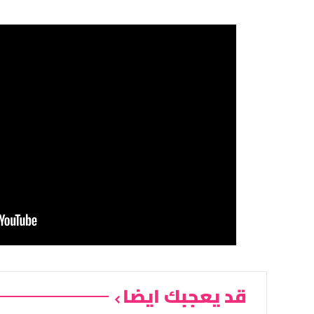
قد يعجبك ايضا