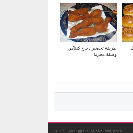
طريقة تحضير دجاج كنتاكي
وصفة مجربة
موقع يالالة . عالم المرأة بعيون مغربي ©2025