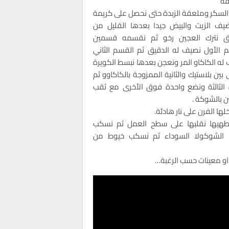
قة
السكر وملعقة الزبدة حتى نحصل على كريمة
يف الزيت والبيض جيدا بعدها القليل من
يق نترك العجين رخو ثم نقسمه قسمين
 الأول نصيف له الدقيق ثم القسم الثاني
له الكاكاو المر ونعجن بعدها نبسط الكويرة
 بين بلاستيك والثانية الممزوجة بالكاكاوو ثم
 الثالثة ونضع واحدة فوق الأخرى مع ثقب
ن بالشوكة .
لها الفرن على نار هادئة.
طهيها نقلبها على سطح العمل ثم نسكب
ا الشوكولا السوداء ثم نسكب خيوط من
او معينات حسب الرغبة…