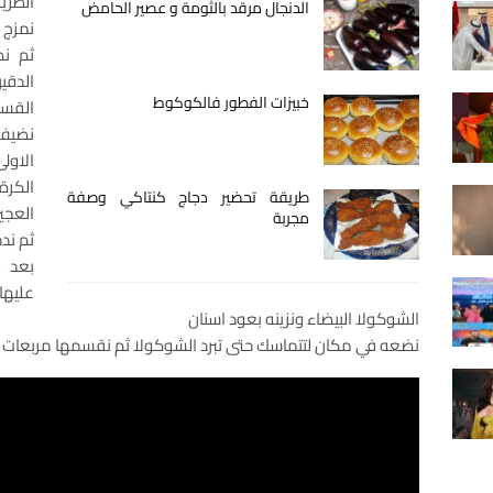
الطري
الدنجال مرقد بالثومة و عصير الحامض
نمزج 
ثم نض
الدق
خبيزات الفطور فالكوكوط
القسم
نضيف 
الاولى
الكرة
طريقة تحضير دجاج كنتاكي وصفة
العجي
مجربة
ثم ندخ
بعد 
عليه
الشوكولا البيضاء ونزينه بعود اسنان
نضعه في مكان لتتماسك حتى تبرد الشوكولا ثم نقسمها مربعات 