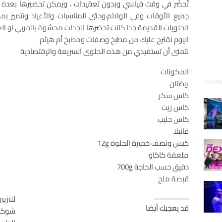
تُحضّر في وقت قياسي وبدون تعقيدات ، ويمكن تحضيرها بعدة 
جميع الأوقات وفي الولائم،وحتى المناسبات والأعياد وتتميز ب
الحلويات القديمة جدا كانت تحضرها الجدات محشوة بالمربي او الع
اليوم نقترح عليك من مطبخ وصفات ومطبخ أم هيثم
نتمنى أن تستفيدي من هذه الحلوى السريعة والإقتصادية
المكونات
بيضتان
كاس سكر
كاس زيت
كاس حليب
فانيلا
كيس ونصف خميرة الحلوة 12g
ملعقة كاكاو
دقيق حسب الحاجة 700g
قبصة ملح
للتزيي
قد يعجبك أيضا
شوكول