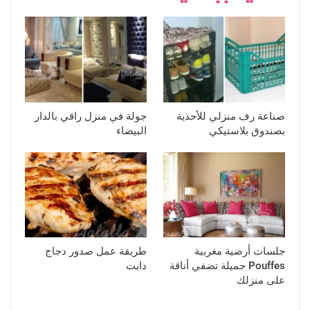
صناعة رف منزلي للأحذية
جولة في منزل راقي بالدار
بصندوق بلاستيكي
البيضاء
جلسات أرضية مغربية
طريقة عمل صدور دجاج
Pouffes جميلة تضفي أناقة
دايت
على منزلك