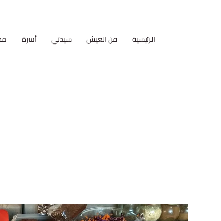
الرئيسية
فن العيش
سيدتي
أسرة
مط