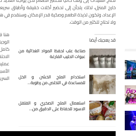
تحتاج السيدات إلى وقت كافٍ لتحضير الطعام لكن يواجه العديد م
خارج المنزل، لذلك يلجأن إلى تحضير أكلات خفيفة وأطباق سريعة
الإعداد، وتكون لذيذة الطعم وصحّية قدر الإمكان، وسنقدم في ه
ولا تحتاج للكثير من الوقت.
هنا ف
قد يعجبك أيضا
الوجب
كامل
صناعة علب لحفظ المواد الغذائية من
الاحت
عبوات الحليب الفارغة
عملية
الأسب
استخدام الملح الخشن و الخل
السري
للمساعدة في التخلص من رطوبة…
استعمال الملح الصخري و الفلفل
الاسود للحفاظ على الدقيق من…