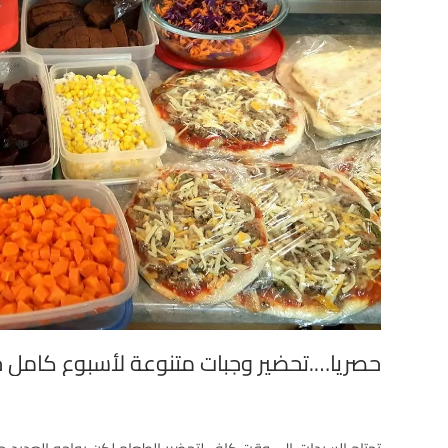
حصريا….تحضير وجبات متنوعة لأسبوع كامل خا