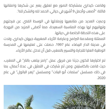
وقامت كيداري بمشاركة الصور مع تعليق يعبر عن شكرها وامتنانها
قائلة: “أصعب وأجمل 9 أشهر في حياتي، الحمد لله والشكر لله”.
وعبرت العديد من متابعيها وزملائها في الوسط الفني عن فرحتهم
وتهانيهم لها بهذه المناسبة السعيدة، مما أضفى المزيد من البهجة
على هذه اللحظة الخاصة في حياتها.
الممثلة ومقدمة البرامج وعارضة الأزياء المغربية، جيهان كيداري، ولدت
في مدينة الدار البيضاء عام 1997. حصلت على تعليمها في المدرسة
الوطنية العليا للتجارة والتسيير بالمغرب قبل أن تدخل عالم الأزياء.
تم اختيارها لتكون جزءًا من فريق عمل “رامز بيلعب بالنار” في المغرب،
حيث قامت بالكاستينج، ومن ثم شاركت في التمثيل في عدة أعمال، بما
في ذلك مسلسل “سلمات أبو البنات” ومسلسل “زهر الباتول” في عام
2020.