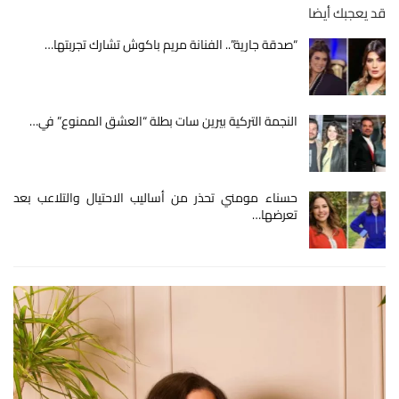
قد يعجبك أيضا
“صدقة جارية”.. الفنانة مريم باكوش تشارك تجربتها…
النجمة التركية بيرين سات بطلة “العشق الممنوع” في…
حسناء مومني تحذر من أساليب الاحتيال والتلاعب بعد
تعرضها…