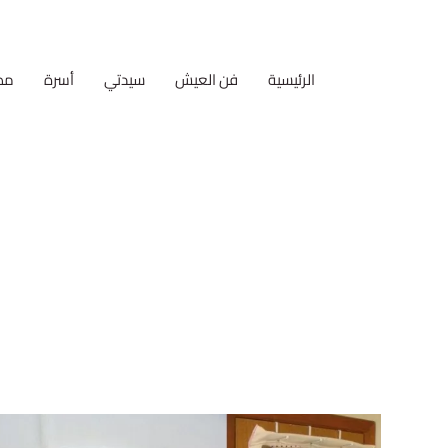
الرئيسية
فن العيش
سيدتي
أسرة
مط