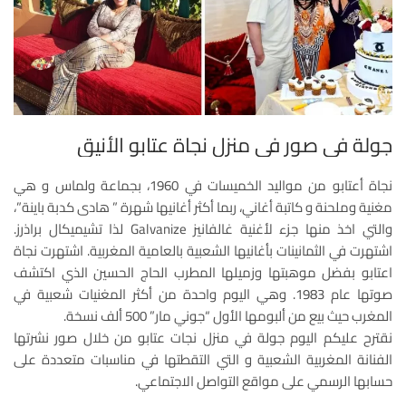
جولة في صور في منزل نجاة عتابو الأنيق
نجاة أعتابو من مواليد الخميسات في 1960، بجماعة ولماس و هي
مغنية وملحنة و كاتبة أغاني، ربما أكثر أغانيها شهرة ” هادى كدبة باينة”،
والتي اخذ منها جزء لأغنية غالفانيز Galvanize لذا تشيميكال براذرز.
اشتهرت في الثمانينات بأغانيها الشعبية بالعامية المغربية. اشتهرت نجاة
اعتابو بفضل موهبتها وزميلها المطرب الحاج الحسين الذي اكتشف
صوتها عام 1983. وهي اليوم واحدة من أكثر المغنيات شعبية في
المغرب حيث بيع من ألبومها الأول “جوني مار” 500 ألف نسخة.
نقترح عليكم اليوم جولة في منزل نجات عتابو من خلال صور نشرتها
الفنانة المغربية الشعبية و التي التقطتها في مناسبات متعددة على
حسابها الرسمي على مواقع التواصل الاجتماعي.